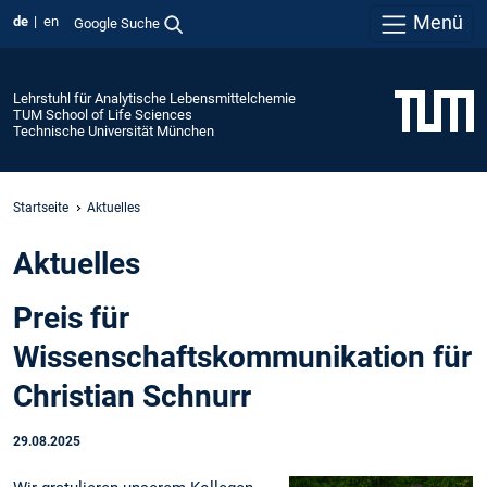
Menü
de
en
Google Suche
Lehrstuhl für Analytische Lebensmittelchemie
TUM School of Life Sciences
Technische Universität München
Startseite
Aktuelles
Aktuelles
Preis für
Wissenschaftskommunikation für
Christian Schnurr
29.08.2025