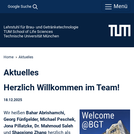
Menü
Google Suche
Lehrstuhl für Brau- und Getränketechnologie
TUM School of Life Sciences
Technische Universität München
Home
Aktuelles
Aktuelles
Herzlich Willkommen im Team!
18.12.2025
Wir heißen
Bahar Abrishamchi,
Georg Fünfgelder, Michael Peschek,
Jona Pillatzke, Dr. Mahmoud Saleh
und
Shaoxiong Zhang
herzlich als