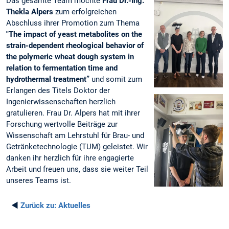
Das gesamte Team möchte
Frau Dr.-Ing.
Thekla Alpers
zum erfolgreichen
Abschluss ihrer Promotion zum Thema
"The impact of yeast metabolites on the
strain-dependent rheological behavior of
the polymeric wheat dough system in
relation to fermentation time and
hydrothermal treatment”
und somit zum
Erlangen des Titels Doktor der
Ingenierwissenschaften herzlich
gratulieren. Frau Dr. Alpers hat mit ihrer
Forschung wertvolle Beiträge zur
Wissenschaft am Lehrstuhl für Brau- und
Getränketechnologie (TUM) geleistet. Wir
danken ihr herzlich für ihre engagierte
Arbeit und freuen uns, dass sie weiter Teil
unseres Teams ist.
◄
Zurück zu:
Aktuelles