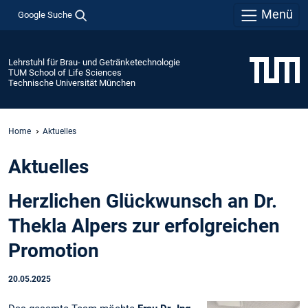
Menü
Google Suche
Lehrstuhl für Brau- und Getränketechnologie
TUM School of Life Sciences
Technische Universität München
Home
Aktuelles
Aktuelles
Herzlichen Glückwunsch an Dr.
Thekla Alpers zur erfolgreichen
Promotion
20.05.2025