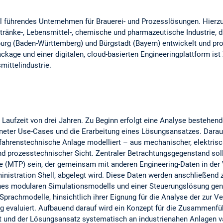
al führendes Unternehmen für Brauerei- und Prozesslösungen. Hierz
etränke-, Lebensmittel-, chemische und pharmazeutische Industrie, 
rg (Baden-Württemberg) und Bürgstadt (Bayern) entwickelt und pro
kage und einer digitalen, cloud-basierten Engineeringplattform ist
smittelindustrie.
 Laufzeit von drei Jahren. Zu Beginn erfolgt eine Analyse bestehe
igneter Use-Cases und die Erarbeitung eines Lösungsansatzes. Darau
rfahrenstechnische Anlage modelliert – aus mechanischer, elektrisc
d prozesstechnischer Sicht. Zentraler Betrachtungsgegenstand sol
e (MTP) sein, der gemeinsam mit anderen Engineering-Daten in der 
nistration Shell, abgelegt wird. Diese Daten werden anschließend zi
nes modularen Simulationsmodells und einer Steuerungslösung genu
prachmodelle, hinsichtlich ihrer Eignung für die Analyse der zur 
g evaluiert. Aufbauend darauf wird ein Konzept für die Zusammenf
 und der Lösungsansatz systematisch an industrienahen Anlagen val