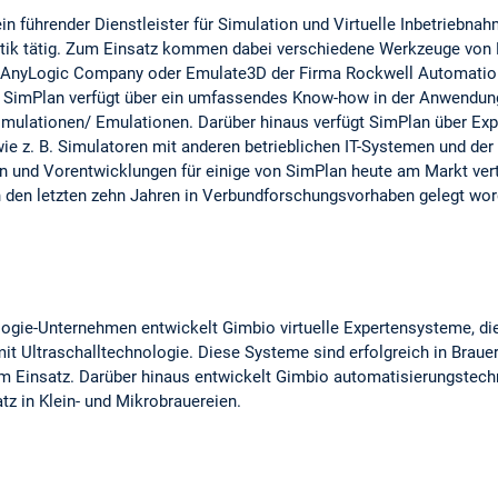
ein führender Dienstleister für Simulation und Virtuelle Inbetriebna
tik tätig. Zum Einsatz kommen dabei verschiedene Werkzeuge von Dri
 AnyLogic Company oder Emulate3D der Firma Rockwell Automatio
 SimPlan verfügt über ein umfassendes Know-how in der Anwendun
mulationen/ Emulationen. Darüber hinaus verfügt SimPlan über Exp
e z. B. Simulatoren mit anderen betrieblichen IT-Systemen und der
gen und Vorentwicklungen für einige von SimPlan heute am Markt ve
n den letzten zehn Jahren in Verbundforschungsvorhaben gelegt wo
logie-Unternehmen entwickelt Gimbio virtuelle Expertensysteme, d
t Ultraschalltechnologie. Diese Systeme sind erfolgreich in Brau
 im Einsatz. Darüber hinaus entwickelt Gimbio automatisierungste
tz in Klein- und Mikrobrauereien.