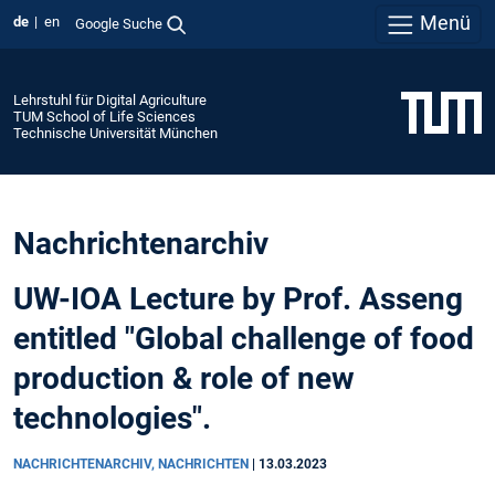
Menü
de
en
Google Suche
Lehrstuhl für Digital Agriculture
TUM School of Life Sciences
Technische Universität München
Nachrichtenarchiv
UW-IOA Lecture by Prof. Asseng
entitled "Global challenge of food
production & role of new
technologies".
NACHRICHTENARCHIV, NACHRICHTEN
|
13.03.2023