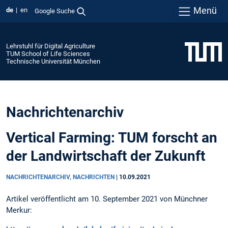
Menü
de
en
Google Suche
Lehrstuhl für Digital Agriculture
TUM School of Life Sciences
Technische Universität München
Nachrichtenarchiv
Vertical Farming: TUM forscht an
der Landwirtschaft der Zukunft
NACHRICHTENARCHIV, NACHRICHTEN
|
10.09.2021
Artikel veröffentlicht am 10. September 2021 von Münchner
Merkur: