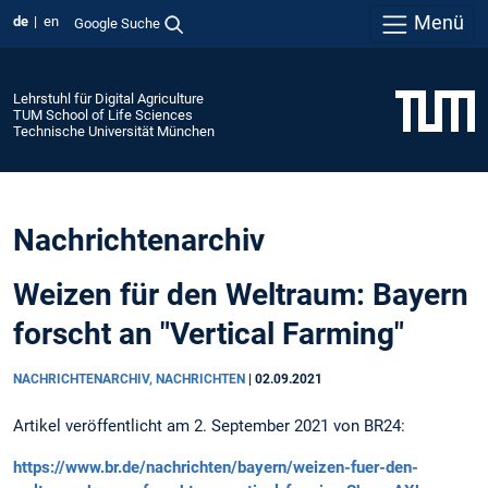
Menü
de
en
Google Suche
Lehrstuhl für Digital Agriculture
TUM School of Life Sciences
Technische Universität München
Nachrichtenarchiv
Weizen für den Weltraum: Bayern
forscht an "Vertical Farming"
NACHRICHTENARCHIV, NACHRICHTEN
|
02.09.2021
Artikel veröffentlicht am 2. September 2021 von BR24:
https://www.br.de/nachrichten/bayern/weizen-fuer-den-