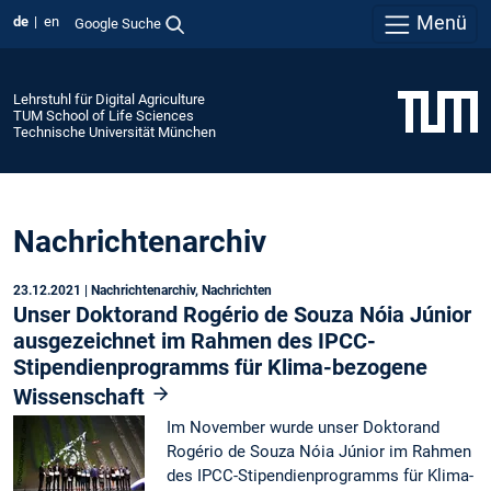
Menü
de
en
Google Suche
Lehrstuhl für Digital Agriculture
TUM School of Life Sciences
Technische Universität München
Nachrichtenarchiv
23.12.2021
| Nachrichtenarchiv, Nachrichten
Unser Doktorand Rogério de Souza Nóia Júnior
ausgezeichnet im Rahmen des IPCC-
Stipendienprogramms für Klima-bezogene
Wissenschaft
Im November wurde unser Doktorand
Rogério de Souza Nóia Júnior im Rahmen
des IPCC-Stipendienprogramms für Klima-