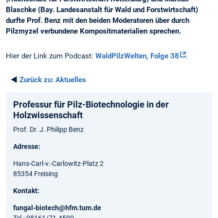
Blaschke (Bay. Landesanstalt für Wald und Forstwirtschaft)
durfte Prof. Benz mit den beiden Moderatoren über durch
Pilzmyzel verbundene Kompositmaterialien sprechen.
Hier der Link zum Podcast:
WaldPilzWelten, Folge 38
.
◄
Zurück zu:
Aktuelles
Professur für Pilz-Biotechnologie in der
Holzwissenschaft
Prof. Dr. J. Philipp Benz
Adresse:
Hans-Carl-v.-Carlowitz-Platz 2
85354 Freising
Kontakt:
fungal-biotech@hfm.tum.de
Tel.: 08161/71-4590