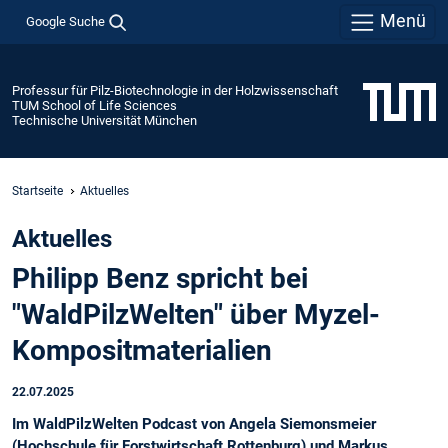
Menü
Google Suche
Professur für Pilz-Biotechnologie in der Holzwissenschaft
TUM School of Life Sciences
Technische Universität München
Startseite
Aktuelles
Aktuelles
Philipp Benz spricht bei
"WaldPilzWelten" über Myzel-
Kompositmaterialien
22.07.2025
Im WaldPilzWelten Podcast von Angela Siemonsmeier
(Hochschule für Forstwirtschaft Rottenburg) und Markus