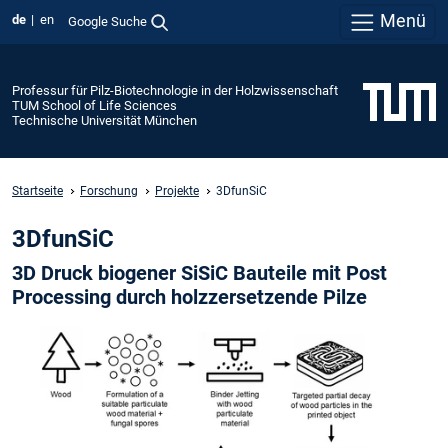
Menü
de
en
Google Suche
Professur für Pilz-Biotechnologie in der Holzwissenschaft
TUM School of Life Sciences
Technische Universität München
Startseite
Forschung
Projekte
3DfunSiC
3DfunSiC
3D Druck biogener SiSiC Bauteile mit Post
Processing durch holzzersetzende Pilze