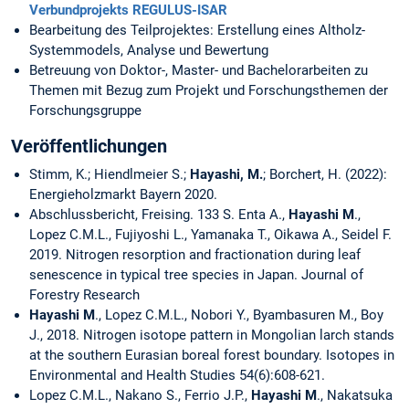
Verbundprojekts REGULUS-ISAR
Bearbeitung des Teilprojektes: Erstellung eines Altholz-
Systemmodels, Analyse und Bewertung
Betreuung von Doktor-, Master- und Bachelorarbeiten zu
Themen mit Bezug zum Projekt und Forschungsthemen der
Forschungsgruppe
Veröffentlichungen
Stimm, K.; Hiendlmeier S.;
Hayashi, M.
; Borchert, H. (2022):
Energieholzmarkt Bayern 2020.
Abschlussbericht, Freising. 133 S. Enta A.,
Hayashi M
.,
Lopez C.M.L., Fujiyoshi L., Yamanaka T., Oikawa A., Seidel F.
2019. Nitrogen resorption and fractionation during leaf
senescence in typical tree species in Japan. Journal of
Forestry Research
Hayashi M
., Lopez C.M.L., Nobori Y., Byambasuren M., Boy
J., 2018. Nitrogen isotope pattern in Mongolian larch stands
at the southern Eurasian boreal forest boundary. Isotopes in
Environmental and Health Studies 54(6):608-621.
Lopez C.M.L., Nakano S., Ferrio J.P.,
Hayashi M
., Nakatsuka