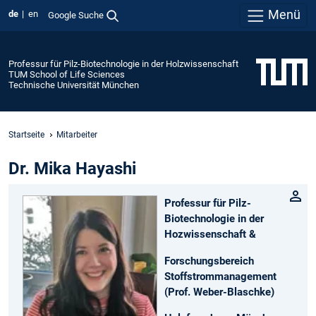
Menü
de
en
Google Suche
Professur für Pilz-Biotechnologie in der Holzwissenschaft
TUM School of Life Sciences
Technische Universität München
Startseite
Mitarbeiter
Dr. Mika Hayashi
Professur für Pilz-
Biotechnologie in der
Hozwissenschaft &
Forschungsbereich
Stoffstrommanagement
(Prof. Weber-Blaschke)