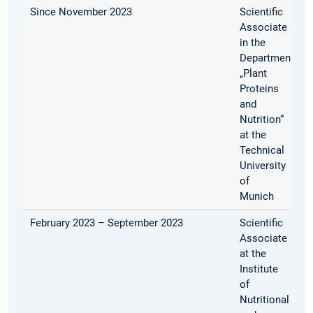
Since November 2023
Scientific
Associate
in the
Department
„Plant
Proteins
and
Nutrition“
at the
Technical
University
of
Munich
February 2023 – September 2023
Scientific
Associate
at the
Institute
of
Nutritional