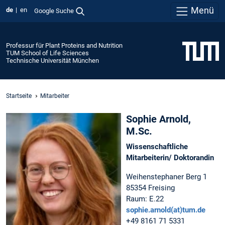
Menü
de
en
Google Suche
Professur für Plant Proteins and Nutrition
TUM School of Life Sciences
Technische Universität München
Startseite
Mitarbeiter
Sophie Arnold,
M.Sc.
Wissenschaftliche
Mitarbeiterin/ Doktorandin
Weihenstephaner Berg 1
85354 Freising
Raum: E.22
sophie.arnold(at)tum.de
+49 8161 71 5331