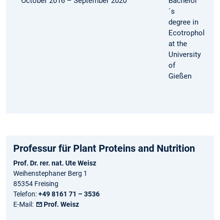
October 2016 – September 2020
Bachelor
´s
degree in
Ecotrophology
at the
University
of
Gießen
Professur für Plant Proteins and Nutrition
Prof. Dr. rer. nat. Ute Weisz
Weihenstephaner Berg 1
85354 Freising
Telefon:
+49 8161 71 – 3536
E-Mail:
Prof. Weisz