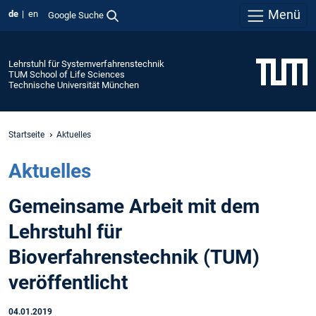
Menü
de
en
Google Suche
Lehrstuhl für Systemverfahrenstechnik
TUM School of Life Sciences
Technische Universität München
Startseite
Aktuelles
Aktuelles
Gemeinsame Arbeit mit dem
Lehrstuhl für
Bioverfahrenstechnik (TUM)
veröffentlicht
04.01.2019