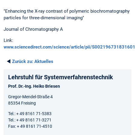
"Enhancing the X-ray contrast of polymeric biochromatography
particles for three-dimensional imaging"
Journal of Chromatography A
Link:
www.sciencedirect.com/science/article/pii/S00219673183160
◄
Zurück zu:
Aktuelles
Lehrstuhl für System­verfahrens­technik
Prof. Dr.-Ing. Heiko Briesen
Gregor-Mendel-Straße 4
85354 Freising
Tel.: + 49 8161 71-5383
Tel.: + 49 8161 71-3271
Fax: + 49 8161 71-4510