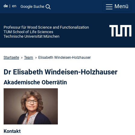
Menü
de
en
Google Suche
Professur für Wood Science and Functionalization
TUM School of Life Sciences
Technische Universität München
Startseite
Team
Elisabeth Windeisen-Holzhauser
Dr Elisabeth Windeisen-Holzhauser
Akademische Oberrätin
Kontakt