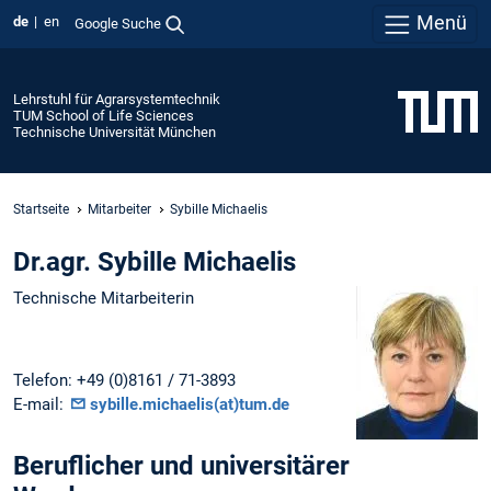
Menü
de
en
Google Suche
Lehrstuhl für Agrarsystemtechnik
TUM School of Life Sciences
Technische Universität München
Startseite
Mitarbeiter
Sybille Michaelis
Dr.agr. Sybille Michaelis
Technische Mitarbeiterin
Telefon: +49 (0)8161 / 71-3893
E-mail:
sybille.michaelis(at)tum.de
Beruflicher und universitärer