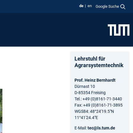
de
en
Google Suche
Lehrstuhl für
Agrarsystemtechnik
Prof. Heinz Bernhardt
Dürnast 10
D-85354 Freising
Tel.: +49 (0)8161-71-3440
Fax: +49 (0)8161-71-3895
WGS84: 48°24'19.5"N
11°41'24.4"E
E-Mail:
tec@ls.tum.de