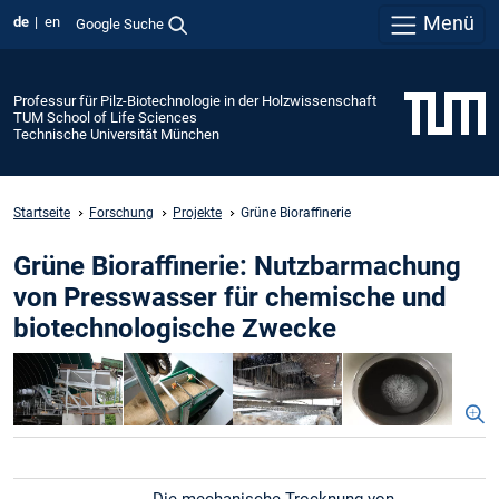
Menü
de
en
Google Suche
Professur für Pilz-Biotechnologie in der Holzwissenschaft
TUM School of Life Sciences
Technische Universität München
Startseite
Forschung
Projekte
Grüne Bioraffinerie
Grüne Bioraffinerie: Nutzbarmachung
von Presswasser für chemische und
biotechnologische Zwecke