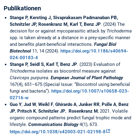
Publikationen
Stange P, Kersting J, Sivaprakasam Padmanaban PB,
Schnitzler JP, Rosenkranz M, Karl T, Benz JP
. (2024) The
decision for or against mycoparasitic attack by
Trichoderma
spp. is taken already at a distance in a prey-specific manner
and benefits plant-beneficial interactions.
Fungal Biol
Biotechnol
11, 14 (2024).
https://doi.org/10.1186/s40694-
024-00183-4
Stange P, Seidl S, Karl T, Benz JP
. (2023) Evaluation of
Trichoderma
isolates as biocontrol measure against
Claviceps purpurea.
European Journal of Plant Pathology
167(4), 651–675 (Special Issue: “Biocontrol using beneficial
fungi and bacteria”).
https://doi.org/10.1007/s10658-023-
02716-w
Guo Y
,
Jud W
,
Weikl F
,
Ghirardo A
,
Junker RR
,
Polle A
,
Benz
JP
,
Pritsch K
,
Schnitzler JP
,
Rosenkranz M
, 2021. Volatile
organic compound patterns predict fungal trophic mode and
lifestyle.
Communications Biology
4(1), 673.
https://doi.org/10.1038/s42003-021-02198-8