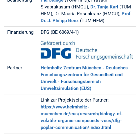
Bearbeitung
Pia Stange
(TUM-HFM), Prasath
Sivaprakasam (HMGU),
Dr. Tanja Karl
(TUM-
HFM), Dr. Maaria Rosenkranz (HMGU),
Prof.
Dr. J. Philipp Benz
(TUM-HFM)
Finanzierung
DFG (BE 6069/4-1)
Partner
Helmholtz Zentrum München - Deutsches
Forschungszentrum für Gesundheit und
Umwelt - Forschungsbereich
Umweltsimulation (EUS)
Link zur Projektseite der Partner:
https://www.helmholtz-
muenchen.de/eus/research/biology-of-
volatile-organic-compounds-vocs/dfg-
poplar-communication/index.html