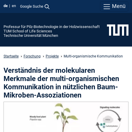
Menü
de
en
Google Suche
Professur für Pilz-Biotechnologie in der Holzwissenschaft
TUM School of Life Sciences
Technische Universität München
Startseite
Forschung
Projekte
Multi-organismische Kommunikation
Verständnis der molekularen
Merkmale der multi-organismischen
Kommunikation in nützlichen Baum-
Mikroben-Assoziationen