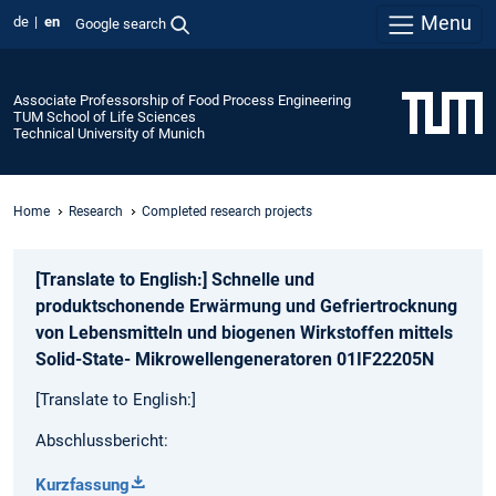
Menu
de
en
Google search
Associate Professorship of Food Process Engineering
TUM School of Life Sciences
Technical University of Munich
Home
Research
Completed research projects
[Translate to English:] Schnelle und
produktschonende Erwärmung und Gefriertrocknung
von Lebensmitteln und biogenen Wirkstoffen mittels
Solid-State- Mikrowellengeneratoren 01IF22205N
[Translate to English:]
Abschlussbericht:
Kurzfassung