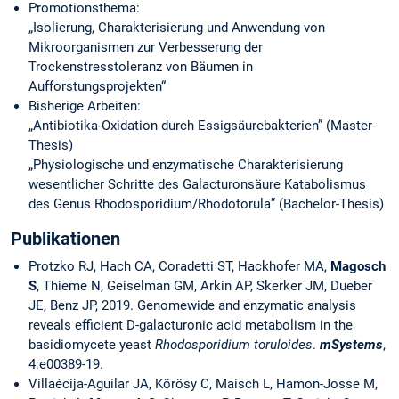
Promotionsthema:
„Isolierung, Charakterisierung und Anwendung von
Mikroorganismen zur Verbesserung der
Trockenstresstoleranz von Bäumen in
Aufforstungsprojekten“
Bisherige Arbeiten:
„Antibiotika-Oxidation durch Essigsäurebakterien” (Master-
Thesis)
„Physiologische und enzymatische Charakterisierung
wesentlicher Schritte des Galacturonsäure Katabolismus
des Genus Rhodosporidium/Rhodotorula” (Bachelor-Thesis)
Publikationen
Protzko RJ, Hach CA, Coradetti ST, Hackhofer MA,
Magosch
S
, Thieme N, Geiselman GM, Arkin AP, Skerker JM, Dueber
JE, Benz JP, 2019. Genomewide and enzymatic analysis
reveals efficient D-galacturonic acid metabolism in the
basidiomycete yeast
Rhodosporidium toruloides
.
mSystems
,
4:e00389-19.
Villaécija-Aguilar JA, Körösy C, Maisch L, Hamon-Josse M,