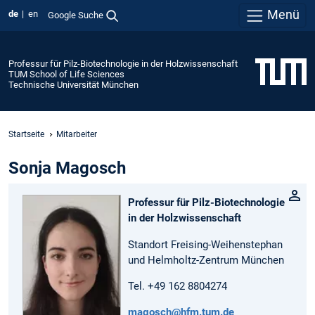
Menü
de
en
Google Suche
Professur für Pilz-Biotechnologie in der Holzwissenschaft
TUM School of Life Sciences
Technische Universität München
Startseite
Mitarbeiter
Sonja Magosch
Professur für Pilz-Biotechnologie
in der Holzwissenschaft
Standort Freising-Weihenstephan
und Helmholtz-Zentrum München
Tel. +49 162 8804274
magosch@hfm.tum.de