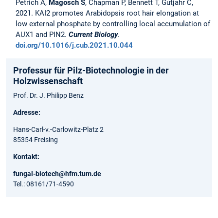
Petrich A,
Magosch S
, Chapman P, Bennett T, Gutjahr C,
2021. KAI2 promotes Arabidopsis root hair elongation at
low external phosphate by controlling local accumulation of
AUX1 and PIN2.
Current Biology
.
doi.org/10.1016/j.cub.2021.10.044
Professur für Pilz-Biotechnologie in der
Holzwissenschaft
Prof. Dr. J. Philipp Benz
Adresse:
Hans-Carl-v.-Carlowitz-Platz 2
85354 Freising
Kontakt:
fungal-biotech@hfm.tum.de
Tel.: 08161/71-4590