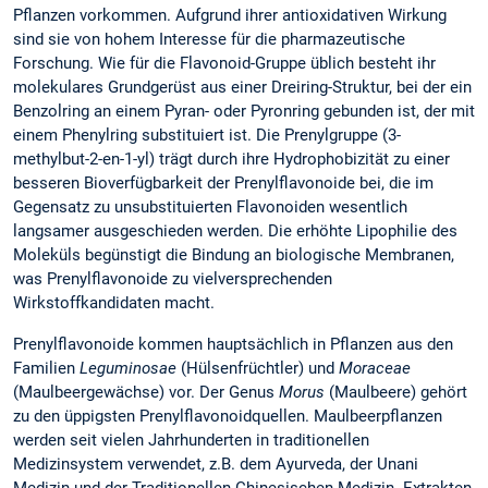
Pflanzen vorkommen. Aufgrund ihrer antioxidativen Wirkung
sind sie von hohem Interesse für die pharmazeutische
Forschung. Wie für die Flavonoid-Gruppe üblich besteht ihr
molekulares Grundgerüst aus einer Dreiring-Struktur, bei der ein
Benzolring an einem Pyran- oder Pyronring gebunden ist, der mit
einem Phenylring substituiert ist. Die Prenylgruppe (3-
methylbut-2-en-1-yl) trägt durch ihre Hydrophobizität zu einer
besseren Bioverfügbarkeit der Prenylflavonoide bei, die im
Gegensatz zu unsubstituierten Flavonoiden wesentlich
langsamer ausgeschieden werden. Die erhöhte Lipophilie des
Moleküls begünstigt die Bindung an biologische Membranen,
was Prenylflavonoide zu vielversprechenden
Wirkstoffkandidaten macht.
Prenylflavonoide kommen hauptsächlich in Pflanzen aus den
Familien
Leguminosae
(Hülsenfrüchtler) und
Moraceae
(Maulbeergewächse) vor. Der Genus
Morus
(Maulbeere) gehört
zu den üppigsten Prenylflavonoidquellen. Maulbeerpflanzen
werden seit vielen Jahrhunderten in traditionellen
Medizinsystem verwendet, z.B. dem Ayurveda, der Unani
Medizin und der Traditionellen Chinesischen Medizin. Extrakten