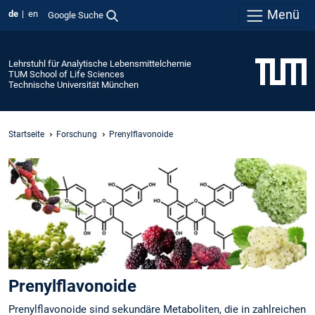
Menü
de
en
Google Suche
Lehrstuhl für Analytische Lebensmittelchemie
TUM School of Life Sciences
Technische Universität München
Startseite
Forschung
Prenylflavonoide
Prenylflavonoide
Prenylflavonoide sind sekundäre Metaboliten, die in zahlreichen