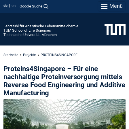
Menü
de
en
Google Suche
Lehrstuhl für Analytische Lebensmittelchemie
TUM School of Life Sciences
Technische Universität München
Startseite
Projekte
PROTEINS4SINGAPORE
Proteins4Singapore – Für eine
nachhaltige Proteinversorgung mittels
Reverse Food Engineering und Additive
Manufacturing