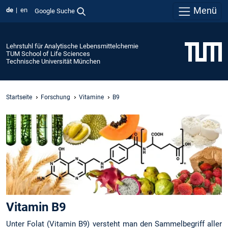
Menü
de
en
Google Suche
Lehrstuhl für Analytische Lebensmittelchemie
TUM School of Life Sciences
Technische Universität München
Startseite
Forschung
Vitamine
B9
Vitamin B9
Unter Folat (Vitamin B9) versteht man den Sammelbegriff aller