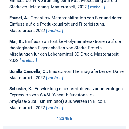
Einfluss der NIR-Strahlung beim Post-Processing auf die
Stärkeverkleisterung.
Masterarbeit,
2022
mehr…
Fausel, A.:
Crossflow-Membranfiltration von Bier und deren
Einfluss auf die Produktqualität und Filterleistung.
Masterarbeit,
2022
mehr…
Mai, K.:
Einfluss von Partikel-Polymerinteraktionen auf die
rheologischen Eigenschaften von Stärke-Protein-
Mischungen für den Lebensmittel 3D Druck.
Masterarbeit,
2022
mehr…
Bonilla Candella, C.:
Einsatz von Thermografie bei der Darre.
Masterarbeit,
2022
mehr…
Schuster, K.:
Entwicklung eines Verfahrens zur heterologen
Expression von WASI (Wheat bifunctional α-
Amylase/Subtilisin Inhibitor) aus Weizen in E. coli.
Masterarbeit,
2022
mehr…
1
2
3
4
5
6