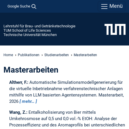
Menü
Google Suche
Lehrstuhl für Brau- und Getränketechnologie
TUM School of Life Sciences
Technische Universität München
Home
Publikationen
Studienarbeiten
Masterarbeiten
Masterarbeiten
Altherr, F.:
Automatische Simulationsmodellgenerierung für
die virtuelle Inbetriebnahme verfahrenstechnischer Anlagen
mithilfe von LLM basierten Agentensystemen.
Masterarbeit,
2026
mehr…
Wang, Z.:
Entalkoholisierung von Bier mittels
Umkehrosmose auf 0,5 und 0,0 vol.-% EtOH: Analyse der
Prozesseffizienz und des Aromaprofils bei unterschiedlichen