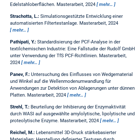
Edelstahloberflächen.
Masterarbeit,
2024
mehr…
Strachotta, L.:
Simulationsgestützte Entwicklung einer
automatisierten Filtertestanlage.
Masterarbeit,
2024
mehr…
Pathipati, Y.:
Standardisierung der PCF-Analyse in der
textilchemischen Industrie: Eine Fallstudie der Rudolf GmbH
unter Verwendung der TfS PCF-Richtlinien.
Masterarbeit,
2024
mehr…
Panev, F.:
Untersuchung des Einflusses von Wedgematerial
und Winkel auf die Wellenmodenumwandlung für
Anwendungen zur Detektion von Ablagerungen unter dünnen
Platten.
Masterarbeit,
2024
mehr…
Strehl, T.:
Beurteilung der Inhibierung der Enzymaktivität
durch WASI auf ausgewählte amylolytische, lipolytische und
proteolytische Enzyme.
Masterarbeit,
2024
mehr…
Reichel, M.:
Lebensmittel 3D-Druck stärkebasierter
Materialien: Herstellung definierter Testuren durch