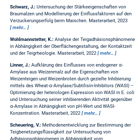
Schwarz, J.:
Untersuchung der Stärkeeigenschaften von
Braumalzen und Modellierung der Einflussfaktoren auf den
Verzuckerungserfolg beim Maischen.
Masterarbeit,
2023
mehr…
Wohlmannstetter, K.:
Analyse der Teigadhäsionsphänomene
in Abhängigkeit der Oberflächengestaltung, der Kontaktzeit
und der Teigrheologie.
Masterarbeit,
2022
mehr…
Linner, J.:
Aufklärung des Einflusses von endogener α-
Amylase aus Weizenmalz auf die Eigenschaften von
Weizenteigen und Weizenbroten durch gezielte Inhibierung
mittels des Wheat-α-Amylase/Subtilisin-Inhibitors (WASI) –
Optimierung der heterologen Expression von WASI in E. coli
und Untersuchung seiner inhibierenden Aktivität gegenüber
α-Amylase in Abhängigkeit von pH-Wert und WASI-
Konzentration.
Masterarbeit,
2022
mehr…
Scheuering, V.:
Methodenentwicklung zur Bestimmung der
Teigbenetzungsflüssigkeit zur Untersuchung von
Adhäsionsphänomenen in Abhängigkeit vom