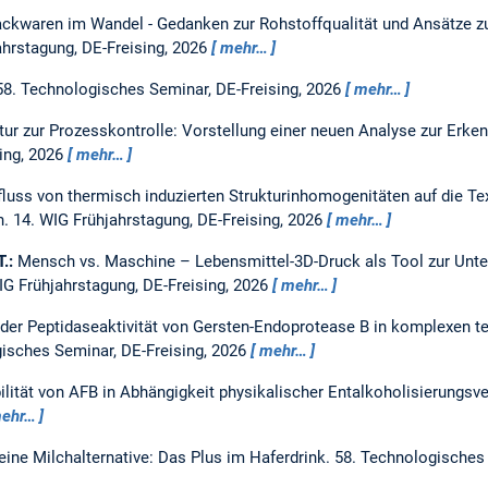
ckwaren im Wandel - Gedanken zur Rohstoffqualität und Ansätze z
ahrstagung, DE-Freising, 2026
mehr…
58. Technologisches Seminar, DE-Freising, 2026
mehr…
tur zur Prozesskontrolle: Vorstellung einer neuen Analyse zur Erke
ing, 2026
mehr…
fluss von thermisch induzierten Strukturinhomogenitäten auf die 
n.
14. WIG Frühjahrstagung, DE-Freising, 2026
mehr…
T.:
Mensch vs. Maschine – Lebensmittel-3D-Druck als Tool zur Unte
IG Frühjahrstagung, DE-Freising, 2026
mehr…
 der Peptidaseaktivität von Gersten-Endoprotease B in komplexen t
isches Seminar, DE-Freising, 2026
mehr…
lität von AFB in Abhängigkeit physikalischer Entalkoholisierungsv
ehr…
eine Milchalternative: Das Plus im Haferdrink.
58. Technologisches 