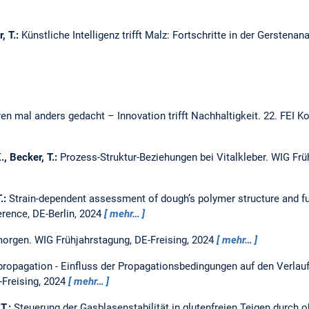
, T.:
Künstliche Intelligenz trifft Malz: Fortschritte in der Gerstenan
n mal anders gedacht – Innovation trifft Nachhaltigkeit.
22. FEI K
K., Becker, T.:
Prozess-Struktur-Beziehungen bei Vitalkleber.
WIG Früh
T.:
Strain-dependent assessment of dough’s polymer structure and fun
rence, DE-Berlin, 2024
mehr…
 morgen.
WIG Frühjahrstagung, DE-Freising, 2024
mehr…
ropagation - Einfluss der Propagationsbedingungen auf den Verlau
Freising, 2024
mehr…
 T.:
Steuerung der Gasblasenstabilität in glutenfreien Teigen durch 