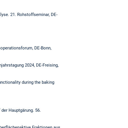
alyse.
21. Rohstoffseminar, DE-
ooperationsforum, DE-Bonn,
jahrstagung 2024, DE-Freising,
ctionality during the baking
f der Hauptgärung.
56.
oberflächenaktive Fraktionen aus