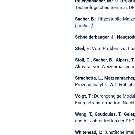
Reichenbacher, M.:
Mikropart
Technologisches Seminar, DE-
Sacher, B.:
Hitzestabile Malze
mehr…
Schneiderbanger, J., Neugrod
Steil, F.:
Vom Problem zur Lösun
Stoll, C., Sacher, B., Alpers, T
Aktivität von Weizenmalzen i
Strachotta, L., Metzenmacher, 
Prozessanalytik.
WIG Frühjahr
Voigt, T.:
Durchgängige Modula
Energietransformation- Nachh
Wang, T., Goudoulas, T., Geier,
and AI.
Jahrestreffen der DE
Whitehead, I.:
Künstliche Intel