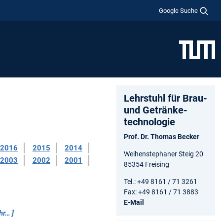
Google Suche
Lehrstuhl für Brau-
und Getränke­
technologie
Prof. Dr. Thomas Becker
2016
2015
2014
Weihenstephaner Steig 20
2003
2002
2001
85354 Freising
Tel.: +49 8161 / 71 3261
Fax: +49 8161 / 71 3883
E-Mail
hr…