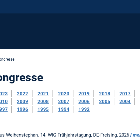
ongresse
ongresse
023
2022
2021
2020
2019
2018
2017
010
2009
2008
2007
2006
2005
2004
997
1996
1995
1994
1992
us Weihenstephan.
14. WIG Frühjahrstagung, DE-Freising, 2026
me