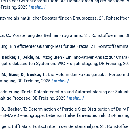
ikel in der Getränkeproduktion: Die Herausforderung der richtigen
Freising, 2025
mehr…
nzyme als natürlicher Booster für den Brauprozess.
21. Rohstoffsem
da, C.:
Vorstellung des Berliner Programms.
21. Rohstoffseminar, D
g: Ein effizienter Gushing-Test für die Praxis.
21. Rohstoffseminar
., Becker, T., Jekle, M.:
Azogluten - Ein innovativer Ansatz zur Charak
n getreidebasierten Systemen.
WIG Frühjahrstagung, DE-Freising, 2
M., Geier, D., Becker, T.:
Die Hefe in den Fokus gerückt - Fortschri
stagung, DE-Freising, 2025
mehr…
risierung für die Datenintegration und Automatisierung der Zukunf
altige Prozesse, DE-Freising, 2025
mehr…
 D., Becker, T.:
Determination of Particle Size Distribution of Dairy
CHEMA/VDI-Fachgruppe: Lebensmittelverfahrenstechnik, DE-Freisin
ligenz trifft Malz: Fortschritte in der Gerstenanalyse.
21. Rohstoffse