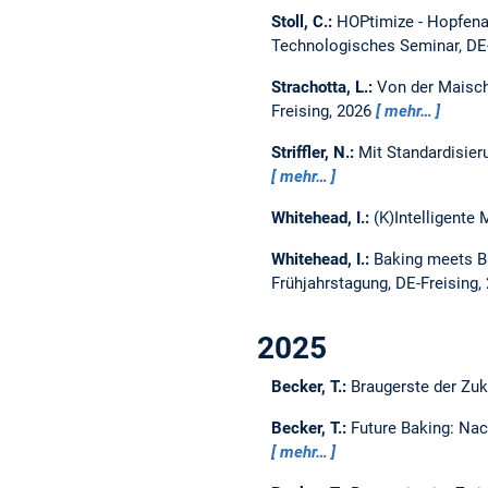
Stoll, C.:
HOPtimize - Hopfenar
Technologisches Seminar, DE-
Strachotta, L.:
Von der Maisch
Freising, 2026
mehr…
Striffler, N.:
Mit Standardisieru
mehr…
Whitehead, I.:
(K)Intelligent
Whitehead, I.:
Baking meets Br
Frühjahrstagung, DE-Freising,
2025
Becker, T.:
Braugerste der Zuk
Becker, T.:
Future Baking: Nac
mehr…