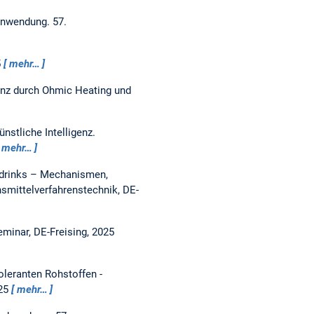
r Anwendung.
57.
5
mehr…
ienz durch Ohmic Heating und
nstliche Intelligenz.
mehr…
rdrinks – Mechanismen,
mittelverfahrenstechnik, DE-
minar, DE-Freising, 2025
oleranten Rohstoffen -
025
mehr…