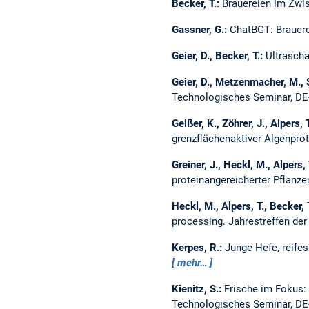
Becker, T.:
Brauereien im Zwi
Gassner, G.:
ChatBGT: Brauer
Geier, D., Becker, T.:
Ultrasch
Geier, D., Metzenmacher, M., 
Technologisches Seminar, DE-
Geißer, K., Zöhrer, J., Alpers, 
grenzflächenaktiver Algenprot
Greiner, J., Heckl, M., Alpers, 
proteinangereicherter Pflanze
Heckl, M., Alpers, T., Becker, 
processing.
Jahrestreffen de
Kerpes, R.:
Junge Hefe, reife
mehr…
Kienitz, S.:
Frische im Fokus: 
Technologisches Seminar, DE-