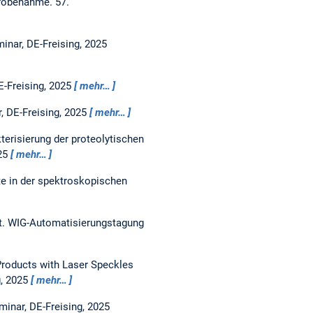
 Probenahme.
57.
inar, DE-Freising, 2025
E-Freising, 2025
mehr…
, DE-Freising, 2025
mehr…
terisierung der proteolytischen
025
mehr…
tte in der spektroskopischen
t.
WIG-Automatisierungstagung
 Products with Laser Speckles
g, 2025
mehr…
minar, DE-Freising, 2025