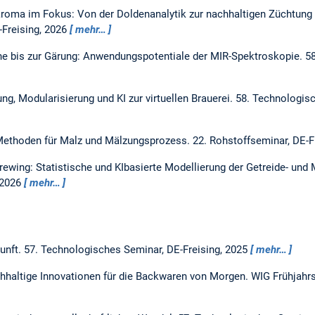
oma im Fokus: Von der Doldenanalytik zur nachhaltigen Züchtung f
Freising, 2026
mehr…
e bis zur Gärung: Anwendungspotentiale der MIR-Spektroskopie.
58
ng, Modularisierung und KI zur virtuellen Brauerei.
58. Technologisc
e Methoden für Malz und Mälzungsprozess.
22. Rohstoffseminar, DE-F
ewing: Statistische und KIbasierte Modellierung der Getreide- und 
 2026
mehr…
unft.
57. Technologisches Seminar, DE-Freising, 2025
mehr…
hhaltige Innovationen für die Backwaren von Morgen.
WIG Frühjahrs