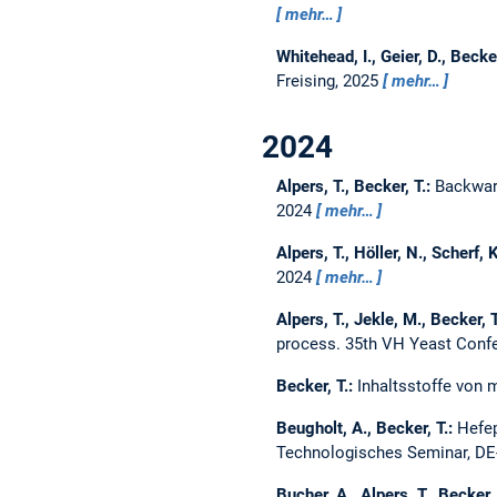
mehr…
Whitehead, I., Geier, D., Becker
Freising, 2025
mehr…
2024
Alpers, T., Becker, T.:
Backware
2024
mehr…
Alpers, T., Höller, N., Scherf, 
2024
mehr…
Alpers, T., Jekle, M., Becker, 
process.
35th VH Yeast Confe
Becker, T.:
Inhaltsstoffe von
Beugholt, A., Becker, T.:
Hefep
Technologisches Seminar, DE-
Bucher, A., Alpers, T., Becker,