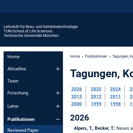
Lehrstuhl für Brau- und Getränketechnologie
TUM School of Life Sciences
Technische Universität München
Home
Home
Publikationen
Tagungen, K
Aktuelles
Tagungen, K
Team
2026
2025
2024
2
Forschung
2013
2012
2011
2
2000
1999
1998
1
Lehre
2026
Publikationen
Alpers, T., Becker, T.:
Neues a
Reviewed Paper