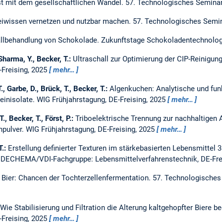
st mit dem gesellschaftlichen Wandel.
57. Technologisches Seminar
eiwissen vernetzen und nutzbar machen.
57. Technologisches Semin
allbehandlung von Schokolade.
Zukunftstage Schokoladentechnologi
Sharma, Y., Becker, T.:
Ultraschall zur Optimierung der CIP-Reinigung
Freising, 2025
mehr…
T., Garbe, D., Brück, T., Becker, T.:
Algenkuchen: Analytische und funk
einisolate.
WIG Frühjahrstagung, DE-Freising, 2025
mehr…
T., Becker, T., Först, P.:
Triboelektrische Trennung zur nachhaltigen A
npulver.
WIG Frühjahrstagung, DE-Freising, 2025
mehr…
T.:
Erstellung definierter Texturen im stärkebasierten Lebensmittel 
r DECHEMA/VDI-Fachgruppe: Lebensmittelverfahrenstechnik, DE-Fre
s Bier: Chancen der Tochterzellenfermentation.
57. Technologisches 
Wie Stabilisierung und Filtration die Alterung kaltgehopfter Biere b
Freising, 2025
mehr…