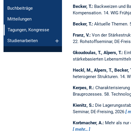
Becker, T.:
Backweizen und Ba
Buchbeiträge
Kompensation.
14. WIG Frühj
Mitteilungen
Becker, T.:
Aktuelle Themen.
Tagungen, Kongresse
Franz, V.:
Von der Stärkestruk
Studienarbeiten
22. Rohstoffseminar, DE-Freis
Gkoudoulas, T., Alpers, T.:
Ein
stärkebasierten Lebensmittel
Heckl, M., Alpers, T., Becker, 
heterogener Strukturen.
14. W
Kerpes, R.:
Charakterisierung
Brauprozesses.
58. Technolog
Kienitz, S.:
Die Lagerungsstabi
Seminar, DE-Freising, 2026
m
Korbmacher, A.:
Mehr als nur 
mehr…