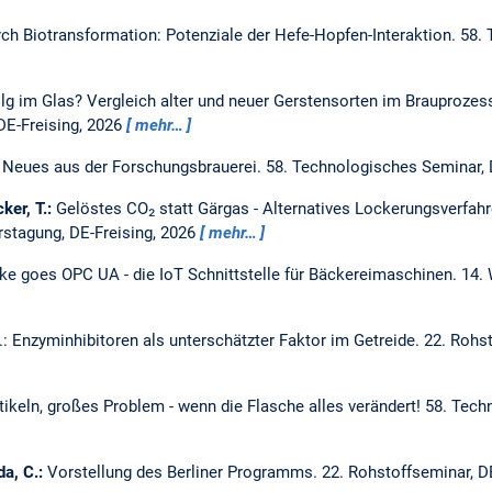
h Biotransformation: Potenziale der Hefe-Hopfen-Interaktion.
58. 
g im Glas? Vergleich alter und neuer Gerstensorten im Brauprozess 
DE-Freising, 2026
mehr…
 Neues aus der Forschungsbrauerei.
58. Technologisches Seminar, 
ker, T.:
Gelöstes CO₂ statt Gärgas - Alternatives Lockerungsverfah
rstagung, DE-Freising, 2026
mehr…
e goes OPC UA - die IoT Schnittstelle für Bäckereimaschinen.
14. 
: Enzyminhibitoren als unterschätzter Faktor im Getreide.
22. Rohst
tikeln, großes Problem - wenn die Flasche alles verändert!
58. Tech
da, C.:
Vorstellung des Berliner Programms.
22. Rohstoffseminar, D