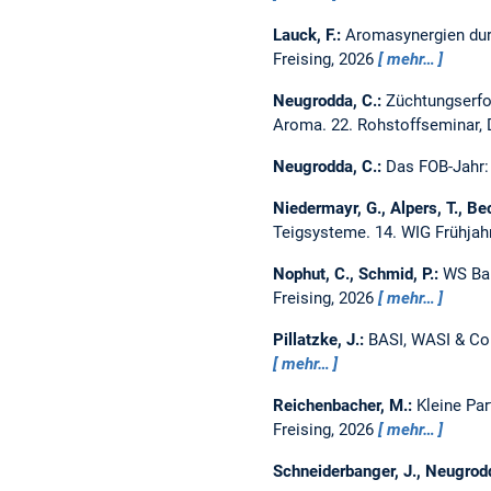
Lauck, F.:
Aromasynergien durc
Freising, 2026
mehr…
Neugrodda, C.:
Züchtungserfol
Aroma.
22. Rohstoffseminar, 
Neugrodda, C.:
Das FOB-Jahr:
Niedermayr, G., Alpers, T., Bec
Teigsysteme.
14. WIG Frühjah
Nophut, C., Schmid, P.:
WS Bak
Freising, 2026
mehr…
Pillatzke, J.:
BASI, WASI & Co.
mehr…
Reichenbacher, M.:
Kleine Par
Freising, 2026
mehr…
Schneiderbanger, J., Neugrod