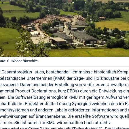
oto: G. Weber-Blaschke
s Gesamtprojekts ist es, bestehende Hemmnisse hinsichtlich Komple
telständische Unternehmen (KMU) der Säge- und Holzindustrie bei 
ezogener Daten und bei der Erstellung von verifizierten Umweltpro
nmental Product Declarations, kurz EPDs) durch die Entwicklung ei
en. Die Softwarelösung ermöglicht KMU mit geringem Aufwand verif
chafft die im Projekt erstellte Lösung Synergien zwischen den im 
entsystemen und anderen Labeln geforderten Informationen und e
eltwirkungen auf Branchenebene. Die erstellte Software wird quel
ar sein. Sie ist somit für KMU wirtschaftlich hoch attraktiv.
tware wird von GreenDelta entwickelt (Teilvorhaben 1). Die Holzfor