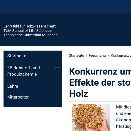
Lehrstuhl für Holzwissenschaft
TUM School of Life Sciences
Technische Universität München
Startseite
Startseite
Forschung
Konkurrenz 
FB Rohstoff- und
Konkurrenz um
Produktchemie
Effekte der st
Lehre
Holz
Mitarbeiter
Mit die
und ene
ökonomi
heraus