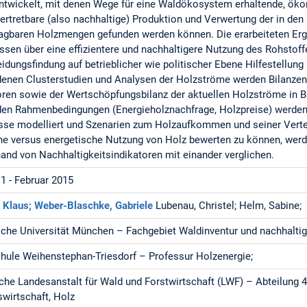
ntwickelt, mit denen Wege für eine Waldökosystem erhaltende, öko
vertretbare (also nachhaltige) Produktion und Verwertung der in de
agbaren Holzmengen gefunden werden können. Die erarbeiteten Ergeb
ssen über eine effizientere und nachhaltigere Nutzung des Rohstoff
idungsfindung auf betrieblicher wie politischer Ebene Hilfestellung 
enen Clusterstudien und Analysen der Holzströme werden Bilanzen
oren sowie der Wertschöpfungsbilanz der aktuellen Holzströme in Ba
en Rahmenbedingungen (Energieholznachfrage, Holzpreise) werden
sse modelliert und Szenarien zum Holzaufkommen und seiner Verte
che versus energetische Nutzung von Holz bewerten zu können, werd
and von Nachhaltigkeitsindikatoren mit einander verglichen.
11 - Februar 2015
, Klaus;
Weber-Blaschke, Gabriele
Lubenau, Christel; Helm, Sabine;
che Universität München – Fachgebiet Waldinventur und nachhalti
ule Weihenstephan-Triesdorf – Professur Holzenergie;
che Landesanstalt für Wald und Forstwirtschaft (LWF) – Abteilung 4
swirtschaft, Holz