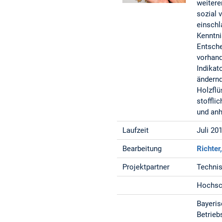
weitere
sozial 
einschl
Kenntni
Entsche
vorhand
Indikat
ändernd
Holzflü
stoffli
und anh
Laufzeit
Juli 20
Bearbeitung
Richter
Projektpartner
Technis
Hochsch
Bayeris
Betrieb