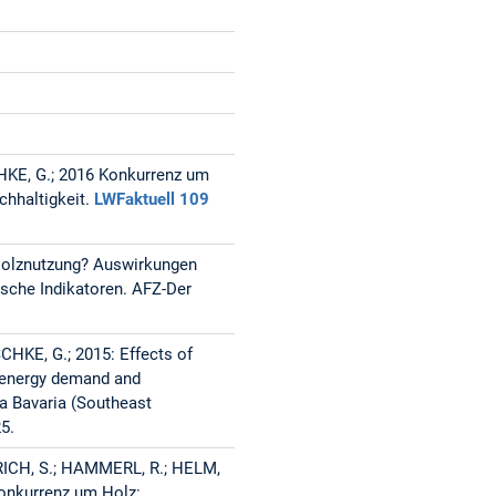
KE, G.; 2016 Konkurrenz um
chhaltigkeit.
LWFaktuell 109
 Holznutzung? Auswirkungen
sche Indikatoren. AFZ-Der
KE, G.; 2015: Effects of
 energy demand and
ea Bavaria (Southeast
5.
ICH, S.; HAMMERL, R.; HELM,
Konkurrenz um Holz: