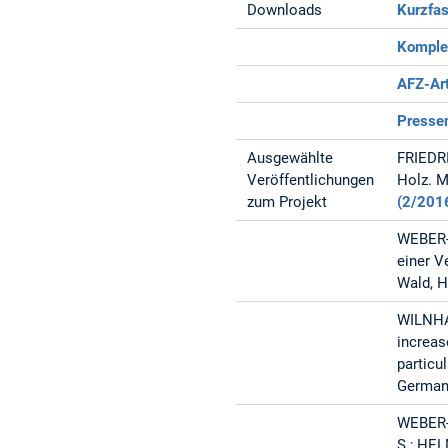
Downloads
Kurzfa
Komple
AFZ-Art
Presse
Ausgewählte
FRIEDR
Veröffentlichungen
Holz. M
zum Projekt
(2/2016
WEBER-B
einer V
Wald, H
WILNHA
increas
particu
Germany
WEBER-
S.; HEL