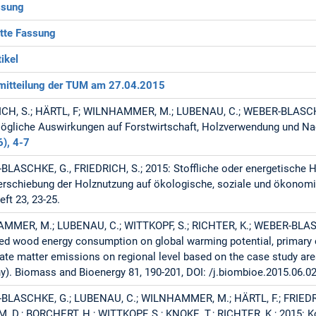
ssung
tte Fassung
ikel
mitteilung der TUM am 27.04.2015
ICH, S.; HÄRTL, F; WILNHAMMER, M.; LUBENAU, C.; WEBER-BLASCH
ögliche Auswirkungen auf Forstwirtschaft, Holzverwendung und Na
), 4-7
LASCHKE, G., FRIEDRICH, S.; 2015: Stoffliche oder energetische
erschiebung der Holznutzung auf ökologische, soziale und ökonomi
eft 23, 23-25.
MMER, M.; LUBENAU, C.; WITTKOPF, S.; RICHTER, K.; WEBER-BLASCH
ed wood energy consumption on global warming potential, primary
late matter emissions on regional level based on the case study ar
). Biomass and Bioenergy 81, 190-201, DOI: /j.biombioe.2015.06.02
BLASCHKE, G.; LUBENAU, C.; WILNHAMMER, M.; HÄRTL, F.; FRIEDR
M, D.; BORCHERT, H.; WITTKOPF, S.; KNOKE, T.; RICHTER, K.; 2015: 