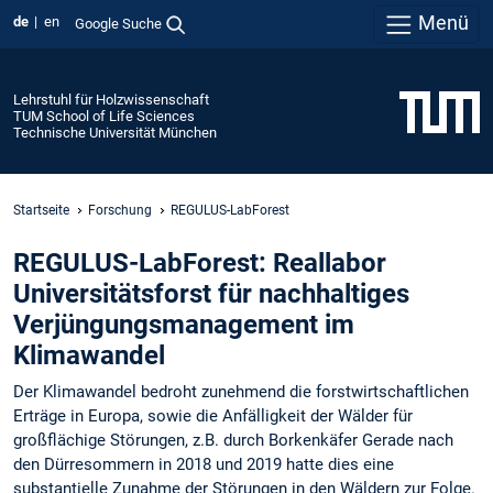
Menü
de
en
Google Suche
Lehrstuhl für Holzwissenschaft
TUM School of Life Sciences
Technische Universität München
Startseite
Forschung
REGULUS-LabForest
REGULUS-LabForest: Reallabor
Universitätsforst für nachhaltiges
Verjüngungsmanagement im
Klimawandel
Der Klimawandel bedroht zunehmend die forstwirtschaftlichen
Erträge in Europa, sowie die Anfälligkeit der Wälder für
großflächige Störungen, z.B. durch Borkenkäfer Gerade nach
den Dürresommern in 2018 und 2019 hatte dies eine
substantielle Zunahme der Störungen in den Wäldern zur Folge.