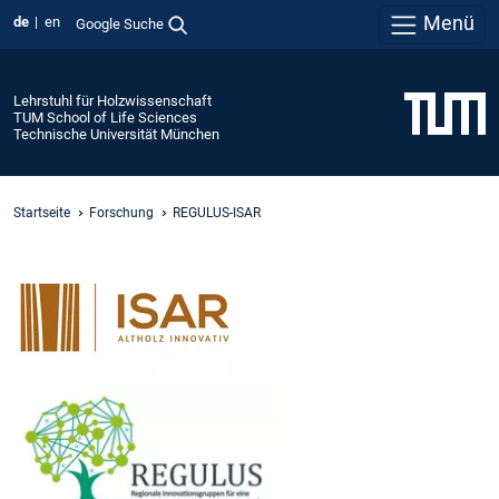
Menü
de
en
Google Suche
Lehrstuhl für Holzwissenschaft
TUM School of Life Sciences
Technische Universität München
Startseite
Forschung
REGULUS-ISAR